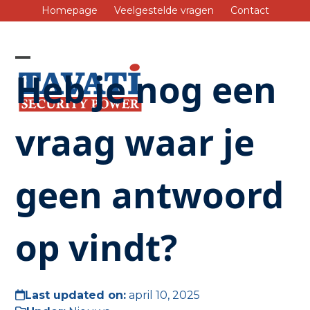
Skip
Homepage
Veelgestelde vragen
Contact
to
content
Open
Close
Heb je nog een
mobile
mobile
menu
menu
vraag waar je
geen antwoord
op vindt?
Last updated on:
april 10, 2025